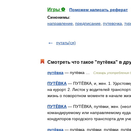
Игры ⚽
Поможем написать реферат
Синонимы
:
направление
,
предписание
,
путевочка
,
тур
путать(ся)
Смотреть что такое "путёвка" в др
путёвка
— путёвка …
Словарь употребления 
ПУТЁВКА
— ПУТЁВКА, и, жен. 1. Удостове
на курорт. 2. Листок у водителей транспор
жизнь о поворотном моменте в начале ж
ПУТЁВКА
— ПУТЁВКА, путёвки, жен. (неол
командируемому или направляемому куда н
кондукторов городского транспорта для у
путёвка
— путёвка, путёвки, путёвки, путёв