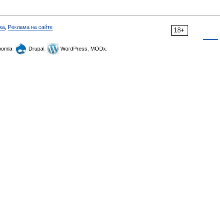
ка
,
Реклама на сайте
18+
omla,
Drupal,
WordPress, MODx.