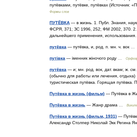
путёвками, путёвке, путёвках (Источник: 
Формы слов
ПУТЁВКА
— в жизнь. 1. Публ. Знания, на
ФСРЯ, 371; ЗС 1996, 252; ФМ 2002, 370. 2. 
дальнейшего применения, использовани
путёвка
— путёвка, и, род. п. мн. ч. вок 
путівка
— іменник жіночого роду …
Орфогр
путёвка
— и; мн. род. вок, дат. вкам; ж. с
(обычно для работы или лечения, отдыха) 
туристическая путёвка. Горящая путёвка.
Путёвка в жизнь (фильм)
— Путёвка в 
Путёвка в жизнь
— Жанр драма …
Викип
Путёвка в жизнь (фильм, 1931)
— Путёвк
Александр Столпер Николай Экк Регина 