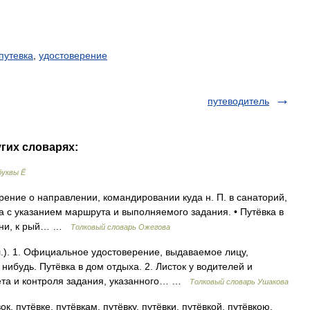
путевка
,
удостоверение
путеводитель
угих словарях:
буквы Ё
рение о направлении, командировании куда н. П. в санаторий,
та с указанием маршрута и выполняемого задания. • Путёвка в
изни, к рый… …
Толковый словарь Ожегова
.). 1. Официальное удостоверение, выдаваемое лицу,
ибудь. Путёвка в дом отдыха. 2. Листок у водителей и
чета и контроля задания, указанного… …
Толковый словарь Ушакова
ок, путёвке, путёвкам, путёвку, путёвки, путёвкой, путёвкою,