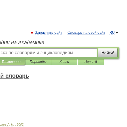
Запомнить сайт
Словарь на свой сайт
RU
едии на Академике
Найти!
Толкования
Переводы
Книги
Игры ⚽
й словарь
онов
А
.
Н
.
.
2002
.