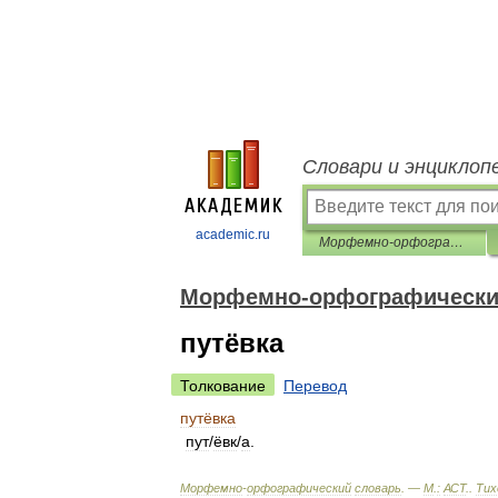
Словари и энциклоп
academic.ru
Морфемно-орфографический словарь
Морфемно-орфографически
путёвка
Толкование
Перевод
путёвка
пут
/
ёвк
/
а
.
Морфемно
-
орфографический
словарь
. —
М
.
:
АСТ
.
.
Тих