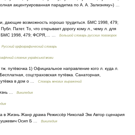
«Полная акцентуированная парадигма по А. А. Зализняку») …
уки, дающие возможность хорошо трудиться. БМС 1998, 479;
Публ. Патет. То, что открывает дорогу кому л., чему л. для
я. БМС 1998, 479; ФСРЯ,… …
Большой словарь русских поговорок
…
Русский орфографический словарь
афічний словник української мови
м. тж. путёвочка 1) Официальное направление кого л. куда л.
Бесплатная, соцстраховская путёвка. Санаторная,
 Путёвка в дом о …
Словарь многих выражений
Жизнь …
Википедия
едия
а в Жизнь Жанр драма Режиссёр Николай Экк Автор сценария
Янушкевич Осип Б …
Википедия